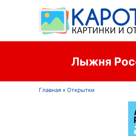
Лыжня Росс
Главная
Открытки
Строка
навигации