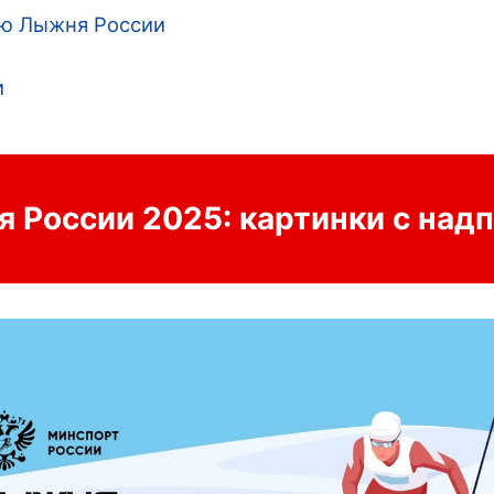
ью Лыжня России
и
 России 2025: картинки с над