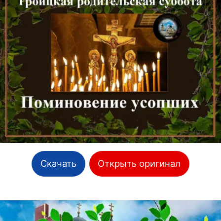
Скачать
Открыть оригинал