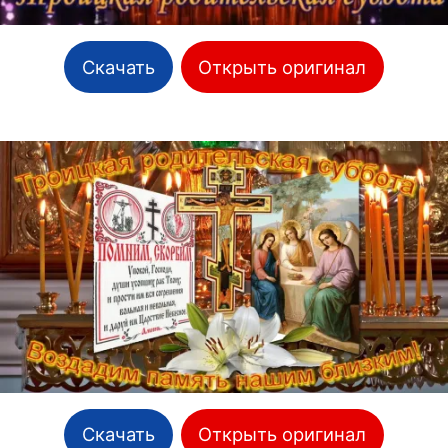
Скачать
Открыть оригинал
Скачать
Открыть оригинал