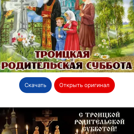
Скачать
Открыть оригинал