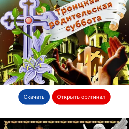
Скачать
Открыть оригинал