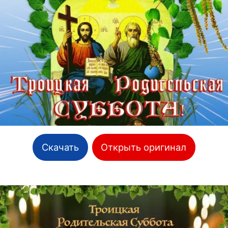
Скачать
Открыть оригинал