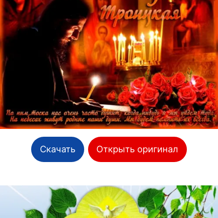
Скачать
Открыть оригинал