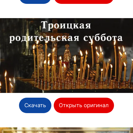
Скачать
Открыть оригинал