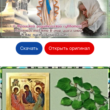
Скачать
Открыть оригинал