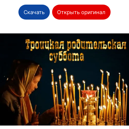
Скачать
Открыть оригинал