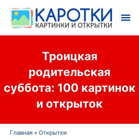
Main
Праздники
Открытки
navigation
Троицкая
родительская
суббота: 100 картинок
и открыток
Главная
Открытки