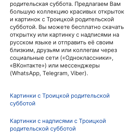
родительская суббота. Предлагаем Вам
большую коллекцию красивых открыток
и картинок с Троицкой родительской
субботой. Вы можете бесплатно скачать
открытку или картинку с надписями на
русском языке и отправить её своим
близким, друзьям или коллегам через
социальные сети («Одноклассники»,
«ВКонтакте») или мессенджеры
(WhatsApp, Telegram, Viber).
Картинки с Троицкой родительской
субботой
Картинки с надписями с Троицкой
родительской субботой